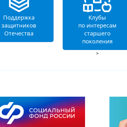
Поддержка
Клубы
защитников
по интересам
Отечества
старшего
поколения
>