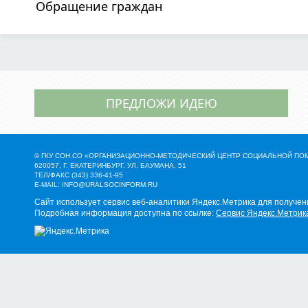
Обращение граждан
ПРЕДЛОЖИ ИДЕЮ
© ГКУ СОН СО «ОРГАНИЗАЦИОННО-МЕТОДИЧЕСКИЙ ЦЕНТР СОЦИАЛЬНОЙ П
620057, Г. ЕКАТЕРИНБУРГ, УЛ. БАУМАНА, 51
ТЕЛ/ФАКС (343) 336-41-95
E-MAIL:
INFO@URALSOCINFORM.RU
Сайт использует сервис веб-аналитики Яндекс.Метрика для получен
Подробная информация доступна по ссылке:
Сервис Яндекс.Метрик